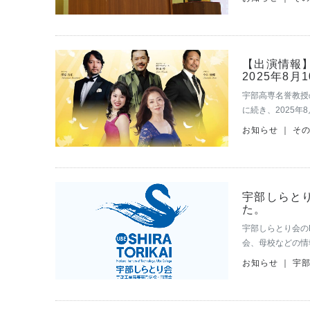
とうございます。
【出演情報
2025年8
宇部高専名誉教授
に続き、2025
になりました。現
お知らせ ｜ そ
おられるそう…
宇部しらとり会
た。
宇部しらとり会のFa
会、母校などの情
般社団法人 宇部し
お知らせ ｜ 宇