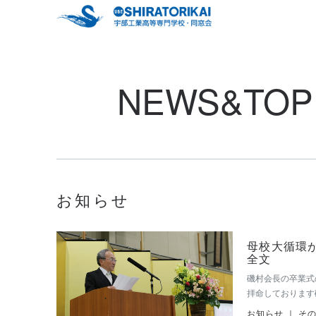
NEWS&TOP
お知らせ
母校大循環
全文
磯村会長の卒業式
拝命しております
ていただきます。
お知らせ ｜ そ