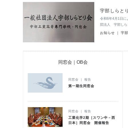
宇部しらと
令和6年4月1日
団法人 宇部しら
す。 社会的信頼
お知らせ ｜ 宇
皆様にご支援を賜
同窓会｜OB会
同窓会 ｜ 報告
第一期生同窓会
同窓会 ｜ 報告
工業化学2期［スワン中－西
日本］同窓会 開催報告