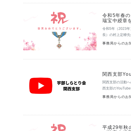
令和5年春
瑞宝中綬章
令和5年（202
長）の村上定瞭先
の貢献が称えられ
事務局からのお知
ージにある受賞者
関西支部Yo
関西支部の活動へ
西支部のYouT
しながらチャレン
事務局からのお知
一さん（19…
平成29年