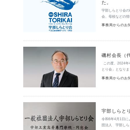
た。
宇部しらとり会のFa
会、母校などの情
般社団法人 宇部し
事務局からのお
磯村会長（
この度、2024
とり会」となりま
えておりましたが
事務局からのお知
に諮…
宇部しらと
令和6年4月1日
団法人 宇部しら