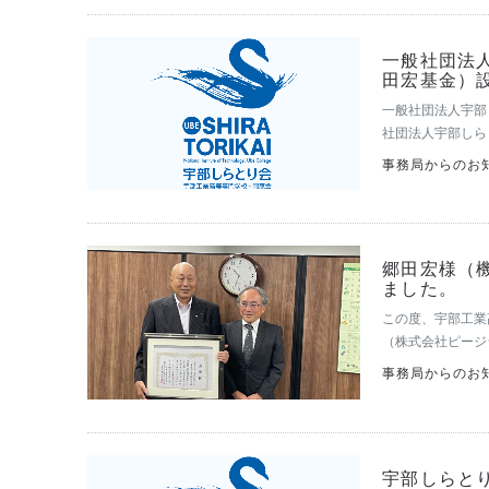
一般社団法
田宏基金）
一般社団法人宇部
社団法人宇部しら
このたび、宇部工
事務局からのお知
り会顧問郷田宏…
郷田宏様（
ました。
この度、宇部工業
（株式会社ピージ
ご厚意に深く感謝
事務局からのお知
からは、母校の…
宇部しらとり会