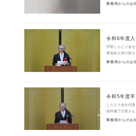
す。 社会的信頼
事務局からのお
皆様にご支援を賜
令和6年度
宇部しらとり会を
専攻科入学の皆さ
様に心よりお慶び
事務局からのお知
す。これまで一万
令和5年度
しらとり会を代表
攻科修了の皆さん
生を支えてこられ
事務局からのお知
す。 母校宇部高