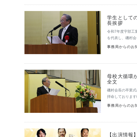
学生としての
長挨拶
令和7年度宇部工
を代表し、磯村会
載いたします。 
事務局からのお知
申します。宇部し
母校大循環
全文
磯村会長の卒業式
拝命しております
ていただきます。
事務局からのお知
とうございます。
【出演情報