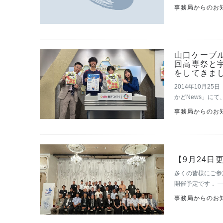
般の方に広くPR
事務局からのお知
委員会から配布…
山口ケーブル
回高専祭と
をしてきま
2014年10月
かどNews」に
会のホームカミン
事務局からのお知
の上…
【9月24日
多くの皆様にご参
開催予定です． 
事務局からのお知