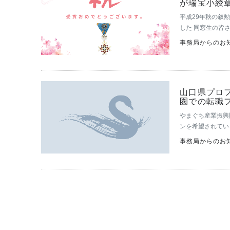
が瑞宝小綬
平成29年秋の叙
した 同窓生の皆さ
→小綬章→山口県
事務局からのお知
山口県プロ
圏での転職
やまぐち産業振興
ンを希望されてい
のための合同面談
事務局からのお知
ーション…