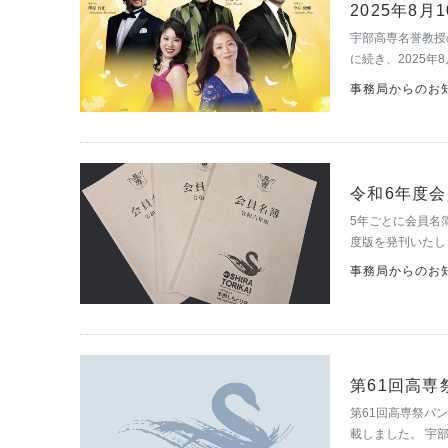
2025年8
宇部高専名誉教授
に続き、2025
になりました。現
事務局からのお知
おられるそう…
令和6年度
5年ごとに会員名簿
度版を発刊いたし
らっしゃるかと思
事務局からのお知
ていただいて…
第61回高専
第61回高専祭パ
載しました。 宇